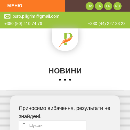
МЕНЮ
UA
EN
FR
RU
buro.piligrim@gmail.com
Про нас
+380 (50) 410 74 76
+380 (44) 227 33 23
Послуги
Розцінки
Онлайн замовлення
Контроль якості
НОВИНИ
Партнери
Новини
Контакти
Приносимо вибачення, результати не
знайдені.
Шукати: